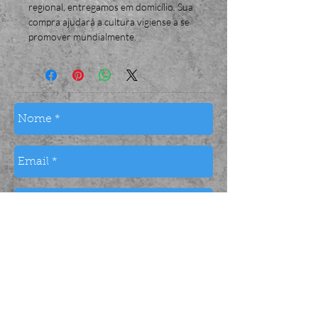
regional, entregamos em domicílio. Sua 
compra ajudará a cultura vigiense a se 
promover mundialmente.