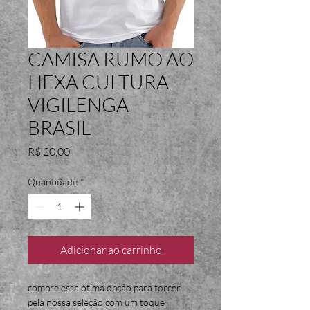
CAMISA RUMO AO
HEXA CULTURA
VIGILENGA
BRASIL
Preço
R$ 20,00
Quantidade
*
Adicionar ao carrinho
compre essa ótima opção para torcer 
pela nossa seleção com um toque 