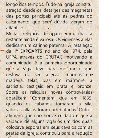
longo dos tempos. Tudo na igreja constitui
atração desde os detalhes das maçanetas
das portas principais até as pedras do
calçamento que sem dúvida vieram do
atlântico.
Muitas relíquias desapareceram, mas a
restante ainda é valiosa. Os vigienses a elas
dedicam um carinho paternal. A instalação
da 1ª EXPOARTS no ano de 1974, pela
UFPA através do CRUTAC motivando a
comunidade é a primeira oportunidade
que a Vigia teve para mostrar o que
restava do seu acervo: imagens em
madeira, telas, pias em mármore, a
sacristia, castiçais em prata e bronze.
Sobre as relíquias novas controvérsias
aparecem. Comentam que em 1835,
quando os cabanos tomaram a vila,
valiosas alfaias foram arrebatadas. Outros
afirmam que não houve cuidado e que a
vaidade de alguns vigários um dos quais
colocava esporas em seus cavalos com as
pratas da igreja, contribuiu para a redução