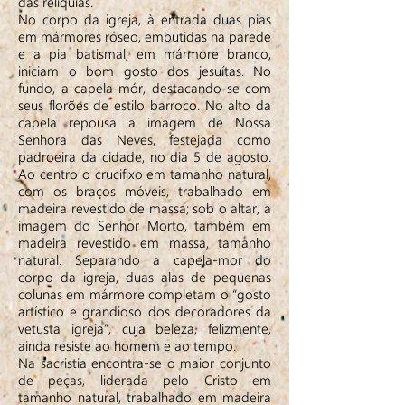
das relíquias.
No corpo da igreja, à entrada duas pias
em mármores róseo, embutidas na parede
e a pia batismal, em mármore branco,
iniciam o bom gosto dos jesuítas. No
fundo, a capela-mór, destacando-se com
seus florões de estilo barroco. No alto da
capela repousa a imagem de Nossa
Senhora das Neves, festejada como
padroeira da cidade, no dia 5 de agosto.
Ao centro o crucifixo em tamanho natural,
com os braços móveis, trabalhado em
madeira revestido de massa; sob o altar, a
imagem do Senhor Morto, também em
madeira revestido em massa, tamanho
natural. Separando a capela-mor do
corpo da igreja, duas alas de pequenas
colunas em mármore completam o “gosto
artístico e grandioso dos decoradores da
vetusta igreja”, cuja beleza, felizmente,
ainda resiste ao homem e ao tempo.
Na sacristia encontra-se o maior conjunto
de peças, liderada pelo Cristo em
tamanho natural, trabalhado em madeira