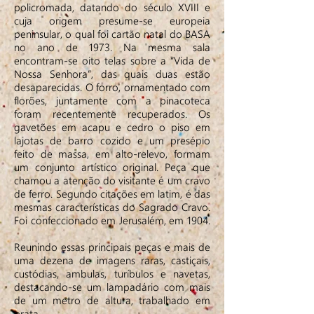
policromada, datando do século XVIII e
cuja origem presume-se europeia
peninsular, o qual foi cartão natal do BASA
no ano de 1973. Na mesma sala
encontram-se oito telas sobre a “Vida de
Nossa Senhora”, das quais duas estão
desaparecidas. O forro, ornamentado com
florões, juntamente com a pinacoteca
foram recentemente recuperados. Os
gavetões em acapu e cedro o piso em
lajotas de barro cozido e um presépio
feito de massa, em alto-relevo, formam
um conjunto artístico original. Peça que
chamou a atenção do visitante é um cravo
de ferro. Segundo citações em latim, é das
mesmas características do Sagrado Cravo.
Foi confeccionado em Jerusalém, em 1904.
Reunindo essas principais peças e mais de
uma dezena de imagens raras, castiçais,
custódias, ambulas, turíbulos e navetas,
destacando-se um lampadário com mais
de um metro de altura, trabalhado em
prata.