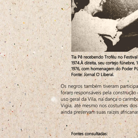
Tia Pê recebendo Troféu no Festiva
1974.À direita, seu cortejo fúnebre,
1976, com homenagem do Poder Pú
Fonte: Jornal O Liberal.
Os negros também tiveram participa
foram responsáveis pela construção
uso geral da Vila, na dança o carimb
Vigia, até mesmo nos costumes dos v
ainda preservam suas raízes afric
Fontes consultadas: