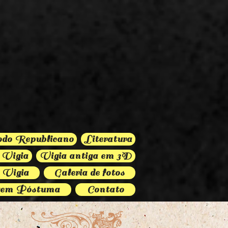
odo Republicano
Literatura
 Vigia
Vigia antiga em 3D
 Vigia
Galeria de fotos
em Póstuma
Contato