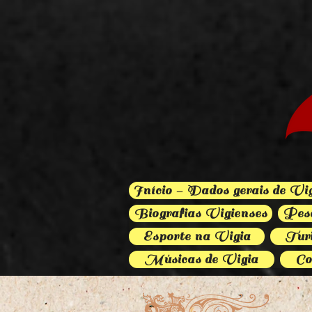
Início - Dados gerais de Vi
Biografias Vigienses
Pesc
Esporte na Vigia
Turi
Músicas de Vigia
Co