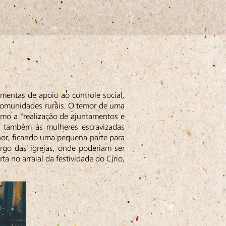
entas de apoio ao controle social,
 comunidades rurais. O temor de uma
omo a "realização de ajuntamentos e
a também às mulheres escravizadas
hor, ficando uma pequena parte para
argo das igrejas, onde poderiam ser
 no arraial da festividade do Círio,