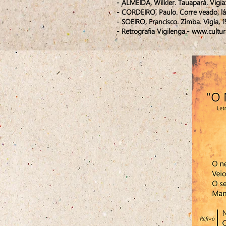
- ALMEIDA, Wilkler. Tauapará. Vigia
- CORDEIRO, Paulo. Corre veado, lá
- SOEIRO, Francisco. Zimba. Vigia, 1
- Retrografia Vigilenga.-
www.cultur