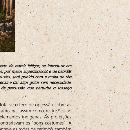
exto de extrair feitiços, se introduzir em
s, por meios supersticiosos e de bebidas
ustes, será punido com a multa de réis
zerias e dar altos gritos sem necessidade.
o de percussão que perturbe o sossego
ota-se o teor de opressão sobre as
 africana, assim como restrições ao
 elementos indígenas. As proibições
ontrariavam os "bons costumes". A
 manteve as rodas de carimbó, também