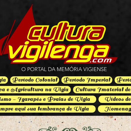
O PORTAL DA MEMÓRIA VIGIENSE
gia
Período Colonial
Período Imperial
Perí
a e Agricultura na Vigia
Cultura Imaterial de
smo - Igarapés e Praias de Vigia
Vídeos de
mpre aqui sua lembrança de Vigia
Homenag