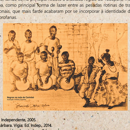
, como principal forma de lazer entre as pesadas rotinas de t
onais, que mais tarde acabaram por se incorporar à identidade do
 profanas.
. Independente, 2005.
bara. Vigia: Ed. Indep., 2014.