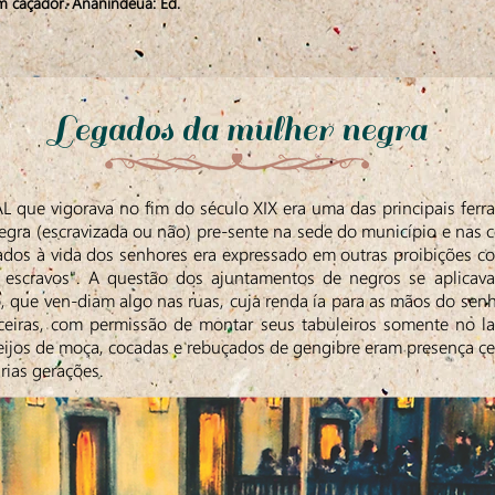
m caçador. Ananindeua: Ed.
Legados da mulher negra
 vigorava no fim do século XIX era uma das principais ferram
gra (escravizada ou não) pre-sente na sede do município e nas
tados à vida dos senhores era expressado em outras proibições c
 escravos". A questão dos ajuntamentos de negros se aplicav
 que ven-diam algo nas ruas, cuja renda ía para as mãos do sen
oceiras, com permissão de montar seus tabuleiros somente no l
ijos de moça, cocadas e rebuçados de gengibre eram presença certa
rias gerações.