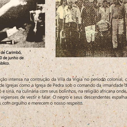
l de Carimbó,
 10 de junho de
blico.
ção intensa na contrução da Vila da Vigia no período colonial,
 de Igrejas como a Igreja de Pedra sob o comando da irmandade d
ó e siriá, na culinária com seus bolinhos, na religião africana on
igienses de vestir e falar. O negro e seus descendentes espalhad
anas com orgulho e merecem o nosso respeito.