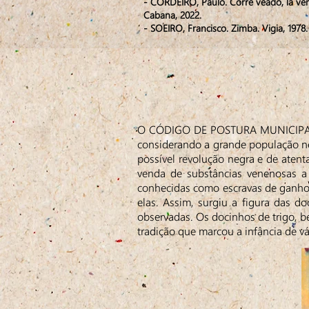
- CORDEIRO, Paulo. Corre veado, lá ve
Cabana, 2022.
- SOEIRO, Francisco. Zimba. Vigia, 1978.
O CÓDIGO DE POSTURA MUNICIPAL que
considerando a grande população ne
possível revolução negra e de aten
venda de substâncias venenosas a
conhecidas como escravas de ganho,
elas. Assim, surgiu a figura das d
observadas. Os docinhos de trigo, be
tradição que marcou a infância de vá