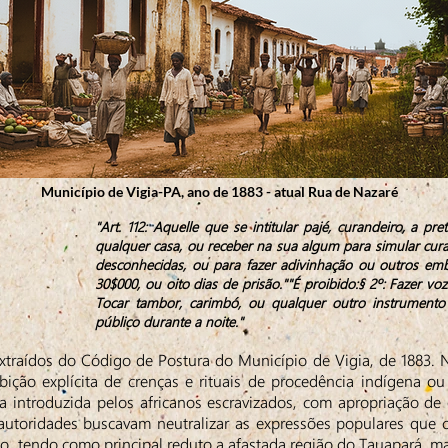
Município de Vigia-PA, ano de 1883 - atual Rua de Nazaré
"Art. 112: Aquelle que se intitular pajé, curandeiro, a pret
qualquer casa, ou receber na sua algum para simular cura
desconhecidas, ou para fazer adivinhação ou outros emb
30$000, ou oito dias de prisão.""É proibido:§ 2º: Fazer vo
Tocar tambor, carimbó, ou qualquer outro instrument
público durante a noite."
aídos do Código de Postura do Município de Vigia, de 1883. N
ibição explícita de crenças e rituais de procedência indígena ou
a introduzida pelos africanos escravizados, com apropriação de
toridades buscavam neutralizar as expressões populares que c
anto, tendo como principal reduto a afastada região do Tauapará,