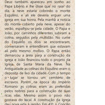
Deus também apareceu em sonho ao
Papa Libério e lhe disse que no raiar do
dia, a neve estaria cobrindo o monte
Esquilino, e ali ele deveria erguer uma
igreja em sua honra. Pela manhã a notícia
do monte coberto pela neve, apesar do
verão, espalhou-se pela cidade. O Papa e
João, por caminhos diferentes subiram a
colina, seguidos pela multidão. No cume
do Esquilino os dois se encontraram,
conversaram e entenderam que estavam
ali pelo mesmo motivo. O Papa então
demarcou a área para a construção da
igreja e João financiou todo o projeto da
Igreja de Santa Maria da Neve. Na
Antiguidade as colinas do Esquilino eram o
deposito de lixo da cidade. Com o tempo
o lugar se tornou um cemitério de
escravos. Porém na época do Império
Romano as colinas eram as preferidas
pelos nobres para a construção de suas
ricas vilas. Mesmo assim o povo não
gostava do local. A construção da igreja
deu nova vida à região. Em 431, o Concílio