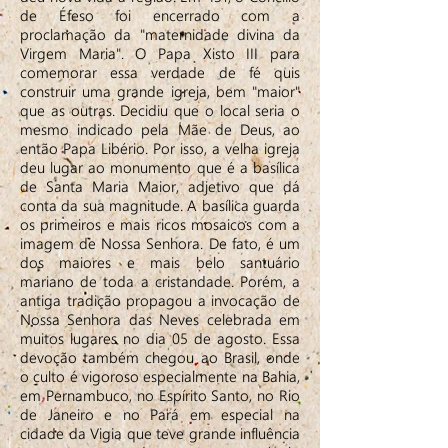
de Éfeso foi encerrado com a
proclamação da "maternidade divina da
Virgem Maria". O Papa Xisto III para
comemorar essa verdade de fé quis
construir uma grande igreja, bem "maior"
que as outras. Decidiu que o local seria o
mesmo indicado pela Mãe de Deus, ao
então Papa Libério. Por isso, a velha igreja
deu lugar ao monumento que é a basílica
de Santa Maria Maior, adjetivo que dá
conta da sua magnitude. A basílica guarda
os primeiros e mais ricos mosaicos com a
imagem de Nossa Senhora. De fato, é um
dos maiores e mais belo santuário
mariano de toda a cristandade. Porém, a
antiga tradição propagou a invocação de
Nossa Senhora das Neves celebrada em
muitos lugares no dia 05 de agosto. Essa
devoção também chegou ao Brasil, onde
o culto é vigoroso especialmente na Bahia,
em Pernambuco, no Espírito Santo, no Rio
de Janeiro e no Pará em especial na
cidade da Vigia que teve grande influência