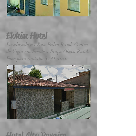
Elohim Hotel
Localizado na Rua Pedro Raiol, Centro
de Vigia em Frente a Praça Olavo Raiol.
Fone para contato: 3731-xxxx
Hotel Alto Paraíso