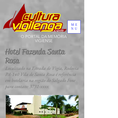
ME
NU
O PORTAL DA MEMÓRIA
VIGIENSE
Hotel Fazenda Santa
Rosa
Localizado na Estrada de Vigia, Rodovia
PA-140 Vila de Santa Rosa é referência
em hotelaria na região do Salgado Fone
para contato: 3731-xxxx