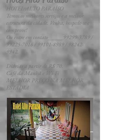
HOTEL ALTO PARAÍSO
Temos os melhores serviços e a melhor
estrutura da cidade. Venha, hospede-se e
comprove!
Ou entre em contato______99299-3789 /
99225-7016 / 99101-8989 / 98242-
9942.
Diárias a partir de R$ 70.
Café da Manhã e Wi-Fi
MELHOR PREÇO NA MELHOR
ESTADIA