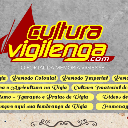
O PORTAL DA MEMÓRIA VIGIENSE
gia
Período Colonial
Período Imperial
Perí
a e Agricultura na Vigia
Cultura Imaterial de
smo - Igarapés e Praias de Vigia
Vídeos de
mpre aqui sua lembrança de Vigia
Homenag