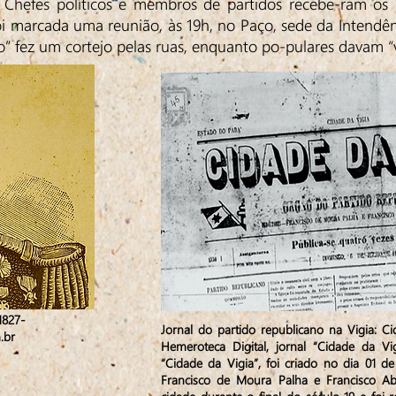
 Chefes políticos e membros de partidos recebe-ram os 
i marcada uma reunião, às 19h, no Paço, sede da Intendên
o” fez um cortejo pelas ruas, enquanto po-pulares davam “v
1827-
Jornal do partido republicano na Vigia: Ci
.br
Hemeroteca Digital, jornal “Cidade da Vigi
“Cidade da Vigia”, foi criado no dia 01 
Francisco de Moura Palha e Francisco Ab