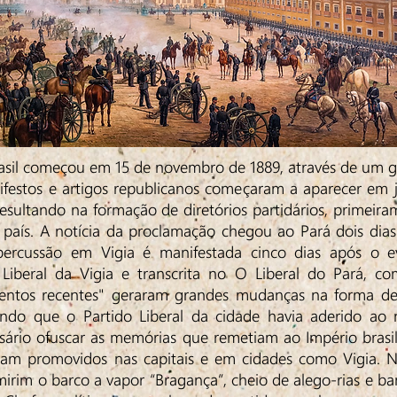
l começou em 15 de novembro de 1889, através de um go
festos e artigos republicanos começaram a aparecer em j
resultando na formação de diretórios partidários, primeir
 país. A notícia da proclamação chegou ao Pará dois dia
epercussão em Vigia é manifestada cinco dias após o 
 Liberal da Vigia e transcrita no O Liberal do Pará, co
entos recentes" geraram grandes mudanças na forma de
ndo que o Partido Liberal da cidade havia aderido ao 
ário ofuscar as memórias que remetiam ao Império brasilei
ram promovidos nas capitais e em cidades como Vigia. 
mirim o barco a vapor “Bragança”, cheio de alego-rias e ba