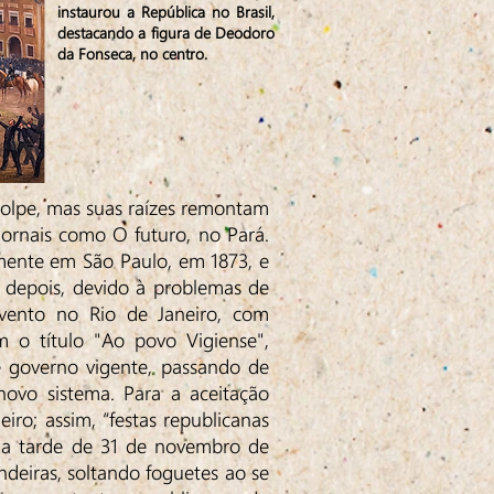
instaurou a República no Brasil,
destacando a figura de Deodoro
da Fonseca, no centro.
lpe, mas suas raízes remontam
ornais como O futuro, no Pará.
amente em São Paulo, em 1873, e
s depois, devido à problemas de
evento no Rio de Janeiro, com
m o título "Ao povo Vigiense",
 governo vigente, passando de
novo sistema. Para a aceitação
ro; assim, “festas republicanas
Na tarde de 31 de novembro de
ndeiras, soltando foguetes ao se