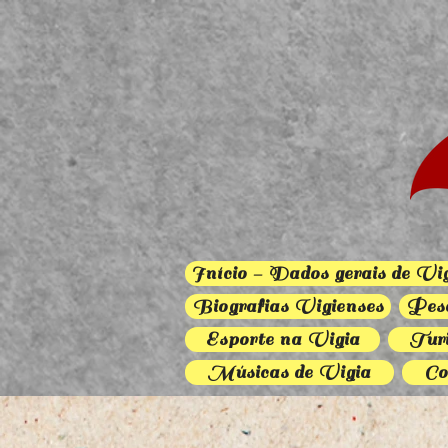
Início - Dados gerais de Vi
Biografias Vigienses
Pesc
Esporte na Vigia
Turi
Músicas de Vigia
Co