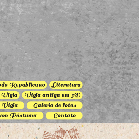
odo Republicano
Literatura
 Vigia
Vigia antiga em 3D
 Vigia
Galeria de fotos
em Póstuma
Contato