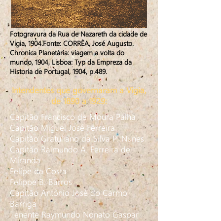
Fotogravura da Rua de Nazareth da cidade de
Vigia, 1904.Fonte: CORRÊA, José Augusto.
Chronica Planetária: viagem a volta do
mundo, 1904, Lisboa: Typ da Empreza da
Historia de Portugal, 1904, p.489.
Intendentes que governaram a Vigia,
de 1890 a 1929:
Capitão Francisco de Moura Palha
Capitão Miguel José Ferreira
Capitão Gratuliano da Silva P. Nunes
Capitão Raimundo A. Ferreira de
Miranda
Felipe da Costa
Felippe B. Barros
Capitão Antônio José do Carmo
Barriga
Tenente Raymundo Nonato Gaspar