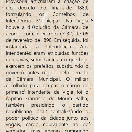
Provisória articularam a criação de
um decreto no final de 1889,
formulando os Conselhos de
Intendência Mu-nicipal. Na Vigia
houve a dissolução da Câmara, de
acordo com o Decreto nº 32, de 05
de fevereiro de 1890. Em seguida, foi
instaurada a Intendência. Aos
Intendentes eram atribuídas funções
executivas, semelhantes a o que hoje
exercem os prefeitos, substituindo o
governo antes regido pelo senado
da Câmara Municipal. O militar
escolhido para ocupar o cargo de
primeiro Intendente de Vigia foi o
capitão Francisco de Moura Palha,
também presidindo o partido
republicano local, centrali-zando o
poder político da cidade junto aos
vogais, cargo equivalente ao de
vereador, mas apenas cumprindo