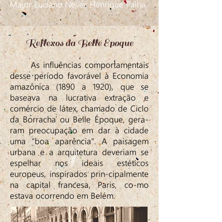
Major Luciano Neves Henrique Palha
Reflexos da Belle Époque
As influências comportamentais
desse período favorável à Economia
amazônica (1890 a 1920), que se
baseava na lucrativa extração e
comércio de látex, chamado de Ciclo
da Borracha ou Belle Époque, gera-
ram preocupação em dar à cidade
uma “boa aparência". A paisagem
urbana e a arquitetura deveriam se
espelhar nos ideais estéticos
europeus, inspirados prin-cipalmente
na capital francesa, Paris, co-mo
estava ocorrendo em Belém.